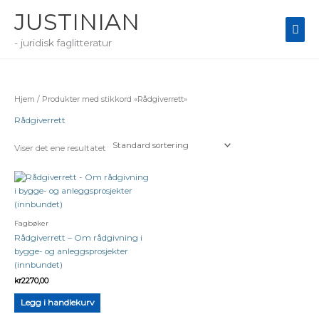
Hopp
JUSTINIAN
rett
Hov
til
- juridisk faglitteratur
innholdet
Hjem
/ Produkter med stikkord «Rådgiverrett»
Rådgiverrett
Viser det ene resultatet
Fagbøker
Rådgiverrett – Om rådgivning i
bygge- og anleggsprosjekter
(innbundet)
kr
2270,00
Legg i handlekurv